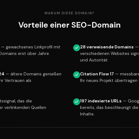
WARUM DIESE DOMAIN?
Vorteile einer SEO-Domain
— gewachsenes Linkprofil mit
28 verweisende Domains
— 
 Domains erst über Jahre
verschiedenen Websites sign
und Autorität.
24
— ältere Domains genießen
Citation Flow 17
— messbare L
r Vertrauen als
Ihr neues Projekt übertragen 
ssignal, das die
197 indexierte URLs
— Googl
er verlinkenden Quellen
bereits, das beschleunigt die
Inhalte.